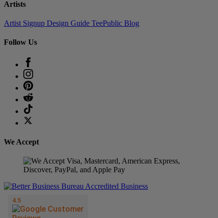
Artists
Artist Signup
Design Guide
TeePublic Blog
Follow Us
We Accept