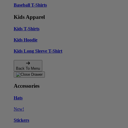
Baseball T-Shirts
Kids Apparel
Kids T-Shirts
Kids Hoodie
Kids Long Sleeve T-Shirt
Back To Menu
Accessories
Hats
New!
Stickers