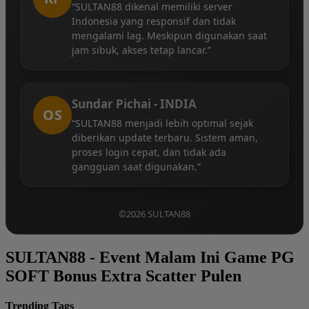
“SULTAN88 dikenal memiliki server
Indonesia yang responsif dan tidak
mengalami lag. Meskipun digunakan saat
jam sibuk, akses tetap lancar.”
Sundar Pichai - INDIA
OS
“SULTAN88 menjadi lebih optimal sejak
diberikan update terbaru. Sistem aman,
proses login cepat, dan tidak ada
gangguan saat digunakan.”
©2026 SULTAN88
SULTAN88 - Event Malam Ini Game PG
SOFT Bonus Extra Scatter Pulen
Trending Tags