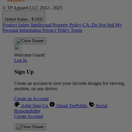
© TP Apparel LLC 2012 - 2025
United States - $ USD
Product Safety
Intellectual Property Policy
CA: Do Not Sell My
Personal Information
Privacy Policy
Terms
Welcome Guest!
Log In
Sign Up
Create an account to save your favorite designs for viewing
anytime, on any device.
Create an Account
Artist Sign Up
About TeePublic
Social
Responsibility
Create Account