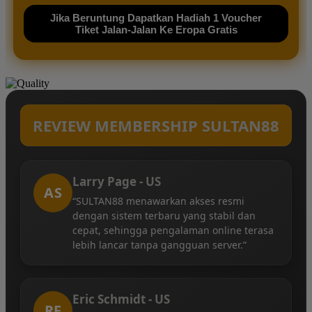
Jika Beruntung Dapatkan Hadiah 1 Voucher
Tiket Jalan-Jalan Ke Eropa Gratis
REVIEW MEMBERSHIP SULTAN88
Larry Page - US
AS
“SULTAN88 menawarkan akses resmi
dengan sistem terbaru yang stabil dan
cepat, sehingga pengalaman online terasa
lebih lancar tanpa gangguan server.”
Eric Schmidt - US
RF