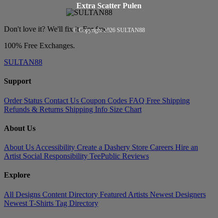
Extra Scatter Pulen
Don't love it? We'll fix it. For free.
© Copyright 2026
SULTAN88
100% Free Exchanges.
SULTAN88
Support
Order Status
Contact Us
Coupon Codes
FAQ
Free Shipping
Refunds & Returns
Shipping Info
Size Chart
About Us
About Us
Accessibility
Create a Dashery Store
Careers
Hire an
Artist
Social Responsibility
TeePublic Reviews
Explore
All Designs
Content Directory
Featured Artists
Newest Designers
Newest T-Shirts
Tag Directory