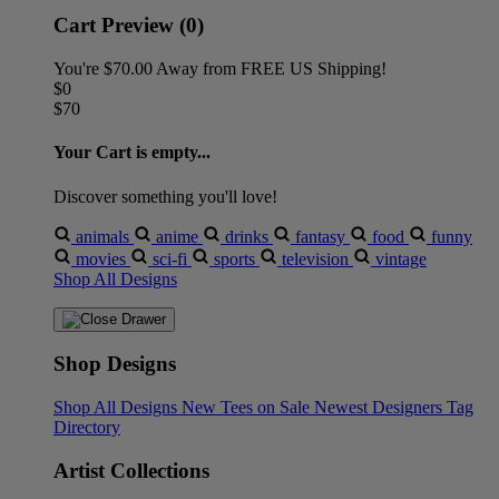
Cart Preview (0)
You're
$70.00
Away from
FREE US Shipping!
$0
$70
Your Cart is empty...
Discover something you'll love!
animals
anime
drinks
fantasy
food
funny
movies
sci-fi
sports
television
vintage
Shop All Designs
Shop Designs
Shop All Designs
New Tees on Sale
Newest Designers
Tag
Directory
Artist Collections