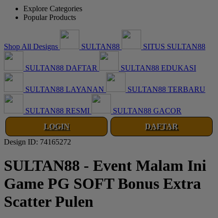
Explore Categories
Popular Products
Shop All Designs
SULTAN88
SITUS SULTAN88
SULTAN88 DAFTAR
SULTAN88 EDUKASI
SULTAN88 LAYANAN
SULTAN88 TERBARU
SULTAN88 RESMI
SULTAN88 GACOR
LOGIN
DAFTAR
Design ID: 74165272
SULTAN88 - Event Malam Ini
Game PG SOFT Bonus Extra
Scatter Pulen