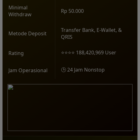
Minimal
Rp 50.000
Withdraw
Transfer Bank, E-Wallet, &
Metode Deposit
QRIS
⭐⭐⭐⭐ 188,420,969 User
Rating
🕒 24 Jam Nonstop
Jam Operasional