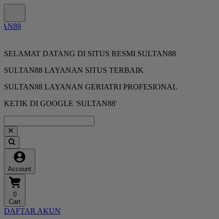
SELAMAT DATANG DI SITUS RESMI SULTAN88
SULTAN88 LAYANAN SITUS TERBAIK
SULTAN88 LAYANAN GERIATRI PROFESIONAL
KETIK DI GOOGLE 'SULTAN88'
Account
0
Cart
DAFTAR AKUN