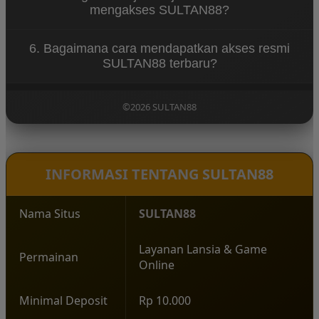
mengakses SULTAN88?
dan sistem yang telah dioptimalkan.
Jika mengalami kendala, pengguna dapat
6. Bagaimana cara mendapatkan akses resmi
menghubungi layanan customer service 24 jam
SULTAN88 terbaru?
yang siap membantu menyelesaikan permasalahan
dengan cepat.
Pengguna dapat mengakses link resmi SULTAN88
yang telah diperbarui agar terhindar dari gangguan
©2026 SULTAN88
serta memastikan koneksi tetap aman dan stabil.
INFORMASI TENTANG SULTAN88
Nama Situs
SULTAN88
Layanan Lansia & Game
Permainan
Online
Minimal Deposit
Rp 10.000